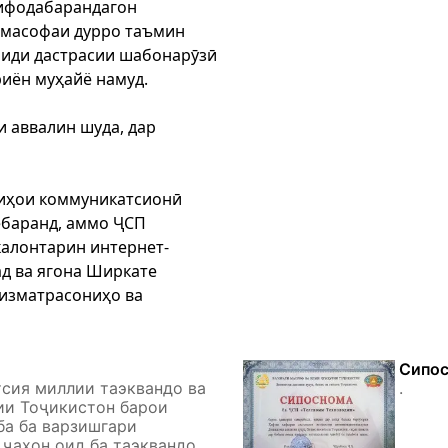
тифодабарандагон
 масофаи дурро таъмин
оиди дастрасии шабонарӯзӣ
иён муҳайё намуд.
и аввалин шуда, дар
ниҳои коммуникатсионӣ
ебаранд, аммо ҶСП
калонтарин интернет-
д ва ягона Ширкате
хизматрасониҳо ва
Сипо
сия миллии таэквандо ва
.
ии Тоҷикистон барои
ба ба варзишгари
ҷаҳон оид ба таэквандо