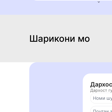
Шарикони мо
Дархос
Дархост г