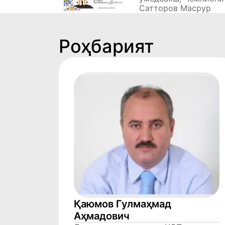
Сатторов Масрур
Роҳбарият
Қаюмов Гулмаҳмад
Аҳмадович