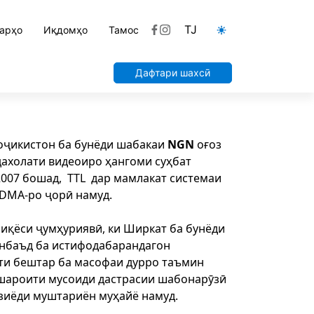
TJ
арҳо
Иқдомҳо
Тамос
Дафтари шахсӣ
Тоҷикистон ба бунёди шабакаи
NGN
оғоз
дахолати видеоиро ҳангоми суҳбат
2007 бошад, TTL дар мамлакат системаи
CDMA-ро ҷорӣ намуд.
иқёси ҷумҳуриявӣ, ки Ширкат ба бунёди
минбаъд ба истифодабарандагон
ти бештар ба масофаи дурро таъмин
 шароити мусоиди дастрасии шабонарӯзӣ
зиёди муштариён муҳайё намуд.