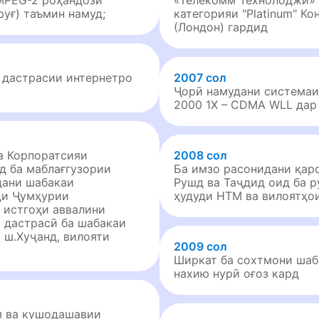
MPEG-2 роҳандозӣ
«Телекомм Технолоджи» 
руғ) таъмин намуд;
категорияи "Platinum" К
(Лондон) гардид
 дастрасии интернетро
2007 сол
Ҷорӣ намудани системаи
2000 1X – CDMA WLL дар
а Корпоратсияи
2008 сол
д ба маблағгузории
Ба имзо расонидани қар
дани шабакаи
Рушд ва Таҷдид оид ба 
ди Ҷумҳурии
ҳудуди НТМ ва вилоятҳои
 истгоҳи аввалини
 дастрасӣ ба шабакаи
 ш.Хуҷанд, вилояти
2009 сол
Ширкат ба сохтмони ша
нахию нурӣ оғоз кард
я ва кушодашавии