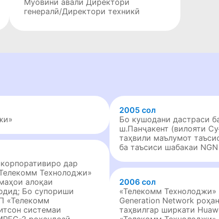
Муовини авали Директори
генералӣ/Директори техникӣ
2005 сол
жи»
Бо кушодани дастраси б
ш.Панҷакент (вилояти Су
таҳвили маълумот таъси
ба таъсиси шабакаи NGN 
 корпоративиро дар
«Телекомм Технолоджи»
маҳои алоқаи
2006 сол
ардид; Бо супориши
«Телекомм Технолоджи» 
П «Телекомм
Generation Network роҳа
итсон системаи
таҳвилгар ширкати Huawe