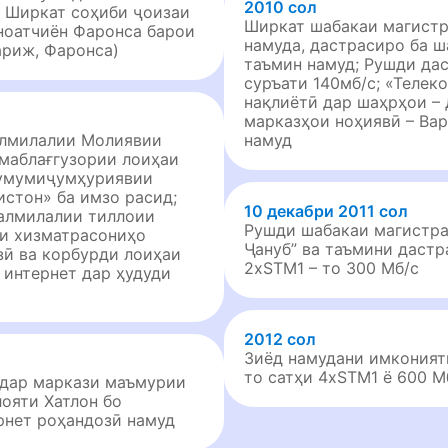
2010 сол
; Ширкат соҳиби ҷоизаи
Ширкат шабакаи магистр
ноатчиён Фаронса барои
намуда, дастрасиро ба ш
ариж, Фаронса)
таъмин намуд; Рушди да
суръати 140мб/с; «Теле
нақлиётӣ дар шаҳрҳои – 
марказҳои ноҳиявӣ – Вар
алмилалии Молиявии
намуд
маблағгузории лоиҳаи
 умумиҷумҳуриявии
стон» ба имзо расид;
10 декабри 2011 сол
алмилалии тиллоии
Рушди шабакаи магистра
ди хизматрасониҳо
Ҷануб” ва таъмини дастр
зӣ ва корбурди лоиҳаи
2xSTM1 – то 300 Мб/с
интернет дар ҳудуди
2012 сол
Зиёд намудани имконият
то сатҳи 4хSTM1 ё 600 М
 дар маркази маъмурии
лояти Хатлон бо
рнет роҳандозӣ намуд