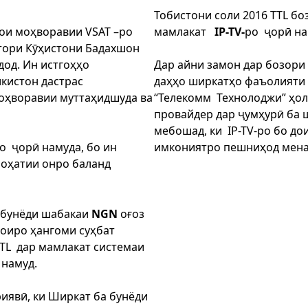
Тобистони соли 2016 TTL бо
ҳои моҳворавии VSAT –ро
мамлакат
IP-TV-
ро ҷорӣ на
хтори Кӯҳистони Бадахшон
дод. Ин истгоҳҳо
Дар айни замон дар бозор
кистон дастрас
даҳҳо ширкатҳо фаъолияти
оҳворавии муттаҳидшуда ва
“Телекомм Технолоджи” ҳоло
провайдер дар ҷумҳурӣ ба 
мебошад, ки IP-TV-ро бо до
о
ҷорӣ намуда, бо ин
имкониятро пешниҳод мена
роҳатии онро баланд
а бунёди шабакаи
NGN
оғоз
еоиро ҳангоми суҳбат
TTL дар мамлакат системаи
 намуд.
иявӣ, ки Ширкат ба бунёди