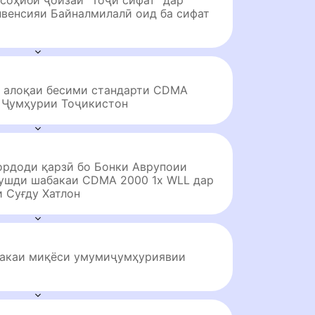
соҳиби ҷоизаи "Тоҷи сифат" дар
онвенсияи Байналмилалӣ оид ба сифат
 алоқаи бесими стандарти CDMA
 Ҷумҳурии Тоҷикистон
ордоди қарзӣ бо Бонки Аврупоии
рушди шабакаи CDMA 2000 1x WLL дар
 Суғду Хатлон
бакаи миқёси умумиҷумҳуриявии