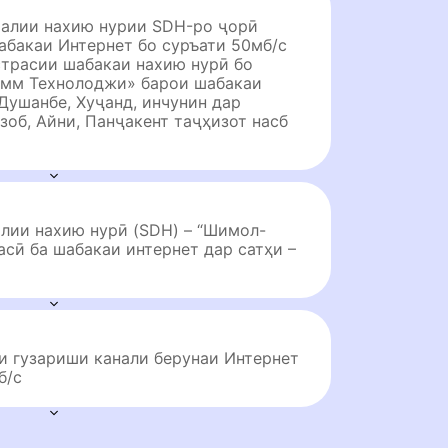
алии нахию нурии SDH-ро ҷорӣ
абакаи Интернет бо суръати 50мб/с
страсии шабакаи нахию нурӣ бо
комм Технолоджи» барои шабакаи
Душанбе, Хуҷанд, инчунин дар
зоб, Айни, Панҷакент таҷҳизот насб
лии нахию нурӣ (SDH) – “Шимол-
асӣ ба шабакаи интернет дар сатҳи –
и гузариши канали берунаи Интернет
б/с