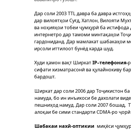
Дар соли 2003 TTL давра ба давра истгоҳ
дар вилоятҳои Суғд, Хатлон, Вилояти Му
ва ноҳияҳои тобеи ҷумҳурӣ ба истифода 
интернетро дар тамоми минтақаҳои Тоҷи
гардониданд. Дар мамлакат шабакаҳои м
ирсоли иттилоот бунёд карда шуд.
Худи ҳамон вақт Ширкат
IP–телефония-
р
сифати хизматрасонӣ ва қулайнокиву ба
бардошт.
Ширкат дар соли 2006 дар Тоҷикистон б
намуда, бо ин инъикоси бе дахолати вид
пешниҳод намуд. Дар соли 2007 бошад, 
алоқаи бе сими стандарти CDMA-ро ҷорӣ
Шабакаи нахӣ-оптикии
миқёси ҷумҳур