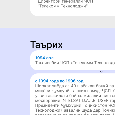
Директори генералии ҶСП
"Телекомм Технолоджи"
Таърих
1994 сол
Таъсисёбии ҶСП «Телекомм Технолод
с 1994 года по 1996 год
Ширкат зиёда аз 40 шабакаи бонкӣ ва
миқёси Ҷумҳурӣ ташкил намуд; ҶСП 
узви ташкилоти байналмилалии систе
моҳворавии INTELSAT D.A.T.E. USER г
Президенти Ҷумҳурии Тоҷикистон ҶС
Технолоджи» аввалин шуда дар Тоҷик