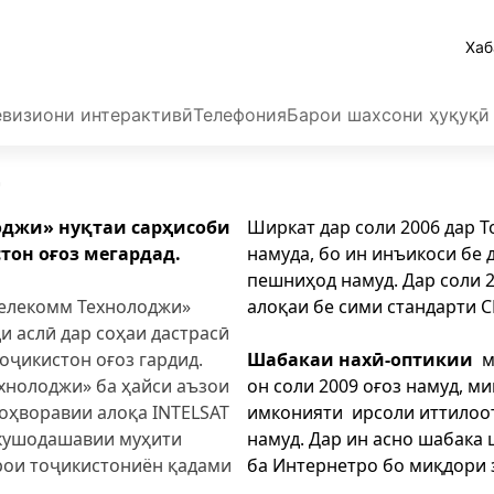
Хаб
евизиони интерактивӣ
Телефония
Барои шахсони ҳуқуқӣ
т
оджи» нуқтаи сарҳисоби
Ширкат дар соли 2006 дар 
тон оғоз мегардад.
намуда, бо ин инъикоси бе 
пешниҳод намуд. Дар соли 
Телекомм Технолоджи»
алоқаи бе сими стандарти 
и аслӣ дар соҳаи дастрасӣ
оҷикистон оғоз гардид.
Шабакаи нахӣ-оптикии
м
хнолоджи» ба ҳайси аъзои
он соли 2009 оғоз намуд, 
оҳворавии алоқа INTELSAT
имконияти ирсоли иттилоо
 кушодашавии муҳити
намуд. Дар ин асно шабака
рои тоҷикистониён қадами
ба Интернетро бо миқдори 