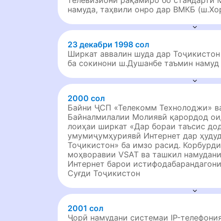
телевизиони рақамиро бо стандарти 
намуда, таҳвили онро дар ВМКБ (ш.Хо
23 декабри 1998 сол
Ширкат аввалин шуда дар Тоҷикистон
ба сокинони ш.Душанбе таъмин намуд
2000 сол
Байни ҶСП «Телекомм Технолоджи» в
Байналмилалии Молиявӣ қарордод ои
лоиҳаи ширкат «Дар бораи таъсис до
умумиҷумҳуриявӣ Интернет дар ҳуду
Тоҷикистон» ба имзо расид. Корбурди
моҳворавии VSAT ва ташкил намудани
Интернет барои истифодабарандагони
Суғди Тоҷикистон
2001 сол
Ҷорӣ намудани системаи IP-телефони