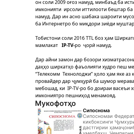
он соли 2009 оғоз намуд, минбаъд ба ис
имконияти ирсоли иттилооти бештар ба
намуд. Дар ин асно шабака шароити мус
ба Интернетро бо миқдори зиёди муштар
Тобистони соли 2016 TTL боз ҳам Ширкат
мамлакат
IP-TV-
ро ҷорӣ намуд.
Дар айни замон дар бозори хизматрасо
даҳҳо ширкатҳо фаъолияти худро пеш м
“Телекомм Технолоджи” ҳоло ҳам яке аз 
провайдер дар ҷумҳурӣ ба шумор мерава
мебошад, ки IP-TV-ро бо доираи васеъи 
имкониятро пешниҳод менамояд.
Мукофотҳо
Сипоснома
Сипосномаи Федерат
кикбоксинги Ҷумхур
дастгирии ҳамаҷони
умедбахш, Чемпиони 