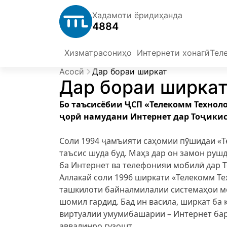
Хадамоти ёридиҳанда
4884
Хизматрасониҳо
Интернети хонагӣ
Тел
Асосӣ
Дар бораи ширкат
Дар бораи ширка
Бо таъсисёбии ҶСП «Телекомм Технол
ҷорӣ намудани Интернет дар Тоҷикис
Соли 1994 ҷамъияти саҳомии пӯшидаи «
таъсис шуда буд. Маҳз дар он замон рушд
ба Интернет ва телефонияи мобилӣ дар Т
Аллакай соли 1996 ширкати «Телекомм Те
ташкилоти байналмилалии системаҳои м
шомил гардид. Бад ин васила, ширкат ба
виртуалии умумибашарии – Интернет ба
аввалинро гузошт.