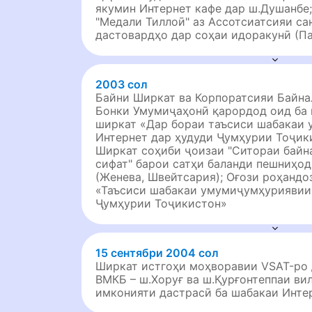
якумин Интернет кафе дар ш.Душанбе
"Медали Тиллоӣ" аз Ассотсиатсияи са
дастовардҳо дар соҳаи идоракунӣ (П
2003 сол
Байни Ширкат ва Корпоратсияи Байн
Бонки Умумиҷаҳонӣ қарордод оид ба 
ширкат «Дар бораи таъсиси шабакаи
Интернет дар ҳудуди Ҷумҳурии Тоҷики
Ширкат соҳиби ҷоизаи "Ситораи байн
сифат" барои сатҳи баланди пешниҳо
(Женева, Швейтсария); Оғози роҳандо
«Таъсиси шабакаи умумиҷумҳуриявии 
Ҷумҳурии Тоҷикистон»
15 сентябри 2004 сол
Ширкат истгоҳи моҳворавии VSAT-ро
ВМКБ – ш.Хоруғ ва ш.Қурғонтеппаи ви
имконияти дастрасӣ ба шабакаи Инте