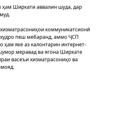
з ҳам Ширкати аввалин шуда, дар
муд.
и хизматрасониҳои коммуникатсионӣ
 худро пеш мебаранд, аммо ҶСП
 ҳам яке аз калонтарин интернет-
шумор меравад ва ягона Ширкате
ираи васеъи хизматрасониҳо ва
мояд.