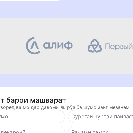
т барои машварат
узоред ва мо дар давоми як рӯз ба шумо занг мезанем