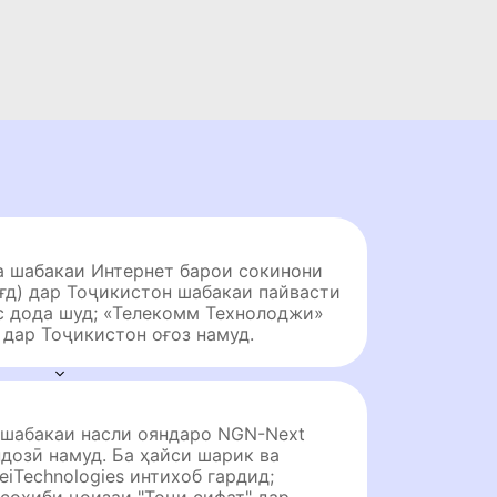
а шабакаи Интернет барои сокинони
ғд) дар Тоҷикистон шабакаи пайвасти
с дода шуд; «Телекомм Технолоджи»
дар Тоҷикистон оғоз намуд.
шабакаи насли ояндаро NGN-Next
ндозӣ намуд. Ба ҳайси шарик ва
iTechnologies интихоб гардид;